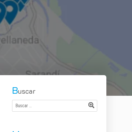
B
uscar
Buscar: