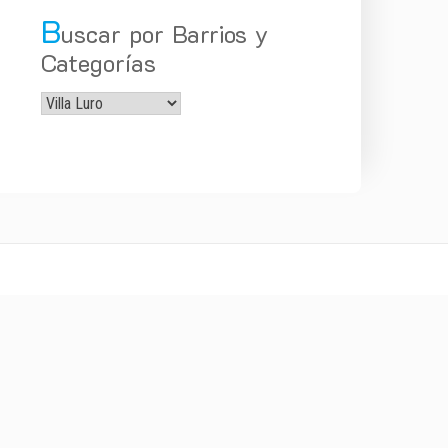
B
uscar por Barrios y
Categorías
Buscar
por
Barrios
y
Categorías