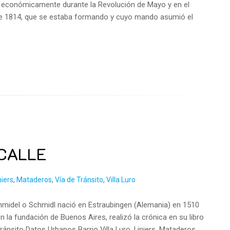
 económicamente durante la Revolución de Mayo y en el
de 1814, que se estaba formando y cuyo mando asumió el
 CALLE
niers
,
Mataderos
,
Vía de Tránsito
,
Villa Luro
chmidel o Schmidl nació en Estraubingen (Alemania) en 1510
la fundación de Buenos Aires, realizó la crónica en su libro
 Tránsito Datos Urbanos Barrio Villa Luro, Liniers, Mataderos