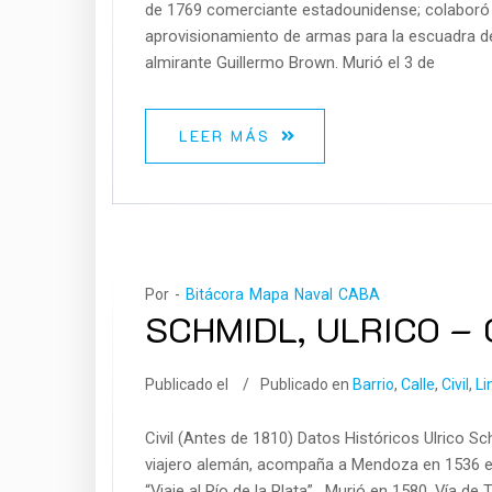
de 1769 comerciante estadounidense; colaboró
aprovisionamiento de armas para la escuadra 
almirante Guillermo Brown. Murió el 3 de
LEER MÁS
Por -
Bitácora Mapa Naval CABA
SCHMIDL, ULRICO –
Publicado el
Publicado en
Barrio
,
Calle
,
Civil
,
Li
Civil (Antes de 1810) Datos Históricos Ulrico S
viajero alemán, acompaña a Mendoza en 1536 en 
“Viaje al Río de la Plata” . Murió en 1580. Vía de