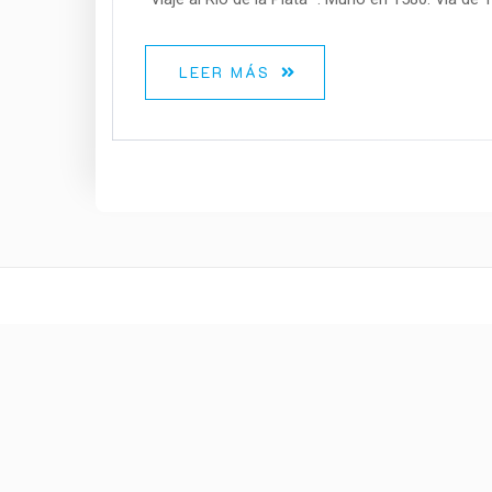
LEER MÁS
C
ontacto
beatriz.cirigliano@hotmail.com
+54911 65101770