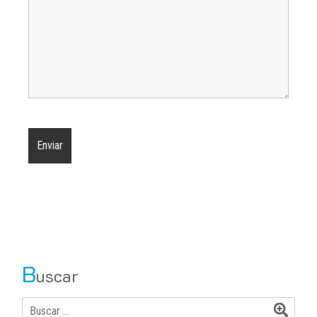
B
uscar