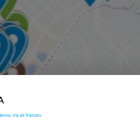
A
lermo
,
Vía de Tránsito