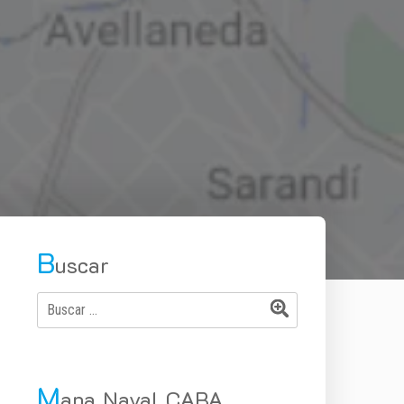
B
uscar
M
apa Naval CABA