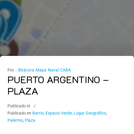
Por -
Bitácora Mapa Naval CABA
PUERTO ARGENTINO –
PLAZA
Publicado el
Publicado en
Barrio
,
Espacio Verde
,
Lugar Geográfico
,
Palermo
,
Plaza