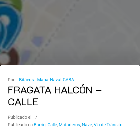
Por -
Bitácora Mapa Naval CABA
FRAGATA HALCÓN –
CALLE
Publicado el
Publicado en
Barrio
,
Calle
,
Mataderos
,
Nave
,
Vía de Tránsito